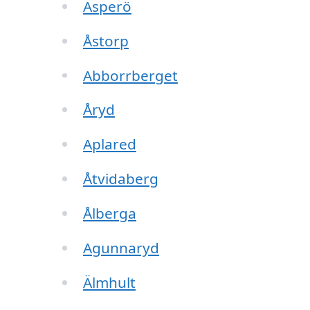
Asperö
Åstorp
Abborrberget
Åryd
Aplared
Åtvidaberg
Ålberga
Agunnaryd
Älmhult