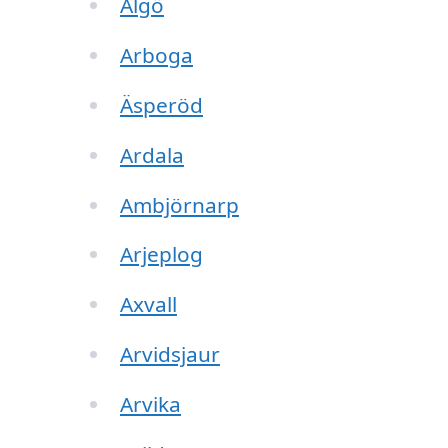
Älgö
Arboga
Äsperöd
Ardala
Ambjörnarp
Arjeplog
Axvall
Arvidsjaur
Arvika