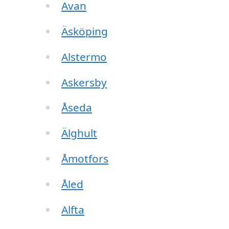
Avan
Äsköping
Alstermo
Askersby
Åseda
Älghult
Åmotfors
Åled
Alfta