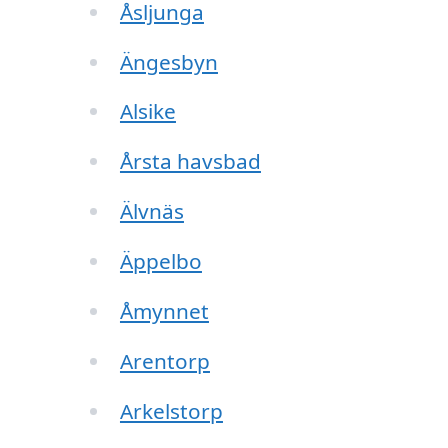
Åsljunga
Ängesbyn
Alsike
Årsta havsbad
Älvnäs
Äppelbo
Åmynnet
Arentorp
Arkelstorp