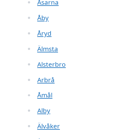
Åsarna
Åby
Åryd
Älmsta
Alsterbro
Arbrå
Åmål
Alby
Älvåker