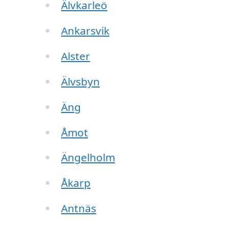
Älvkarleö
Ankarsvik
Alster
Älvsbyn
Äng
Åmot
Ängelholm
Åkarp
Antnäs