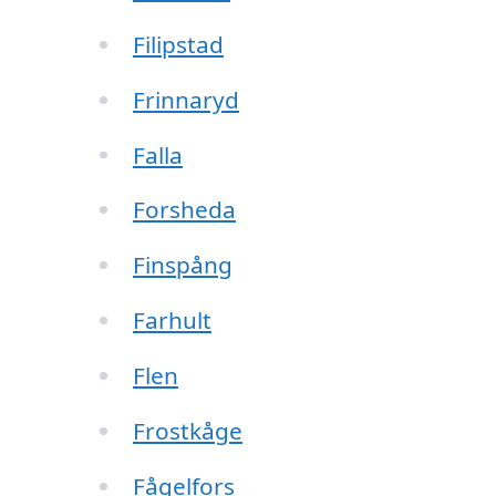
Filipstad
Frinnaryd
Falla
Forsheda
Finspång
Farhult
Flen
Frostkåge
Fågelfors