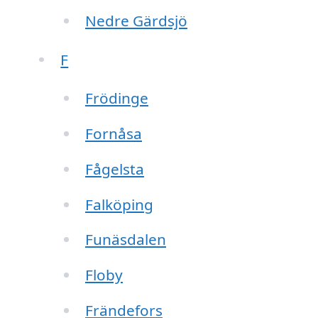
Nedre Gärdsjö
F
Frödinge
Fornåsa
Fågelsta
Falköping
Funäsdalen
Floby
Frändefors