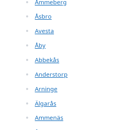
Åmmeberg
Åsbro
Avesta
Åby
Abbekås
Anderstorp
Arninge
Älgarås
Ammenäs