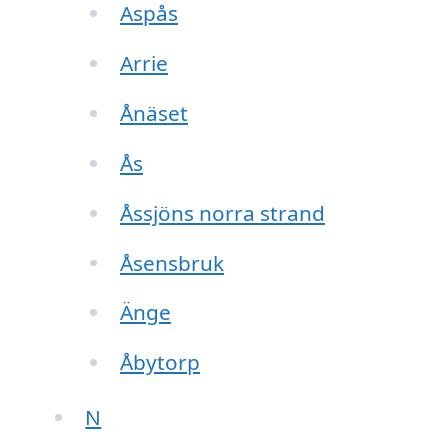
Aspås
Arrie
Ånäset
Ås
Åssjöns norra strand
Åsensbruk
Änge
Åbytorp
N