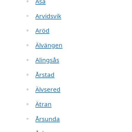
Åsa
Arvidsvik
Aröd
Älvängen
Alingsås
Årstad
Älvsered
Ätran
Årsunda