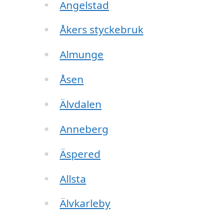
Angelstad
Åkers styckebruk
Almunge
Åsen
Älvdalen
Anneberg
Äspered
Allsta
Älvkarleby