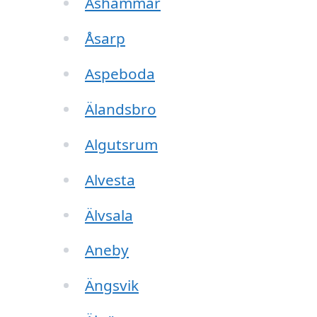
Åshammar
Åsarp
Aspeboda
Älandsbro
Algutsrum
Alvesta
Älvsala
Aneby
Ängsvik