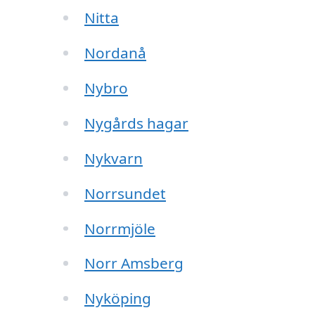
Nitta
Nordanå
Nybro
Nygårds hagar
Nykvarn
Norrsundet
Norrmjöle
Norr Amsberg
Nyköping