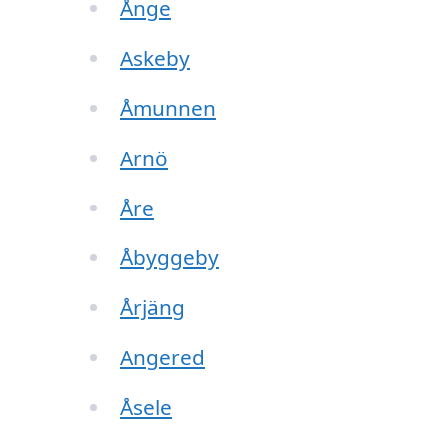
Ånge
Askeby
Åmunnen
Arnö
Åre
Åbyggeby
Årjäng
Angered
Åsele