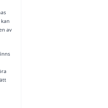
nas
r kan
en av
finns
öra
ätt