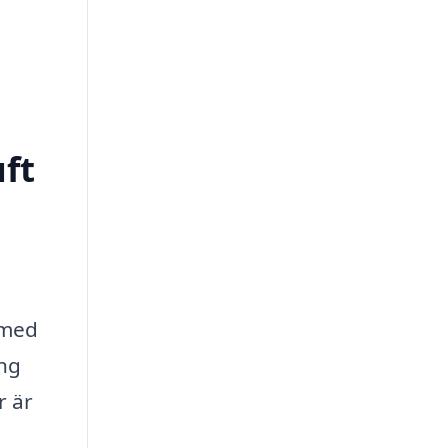
uft
 med
ing
r är