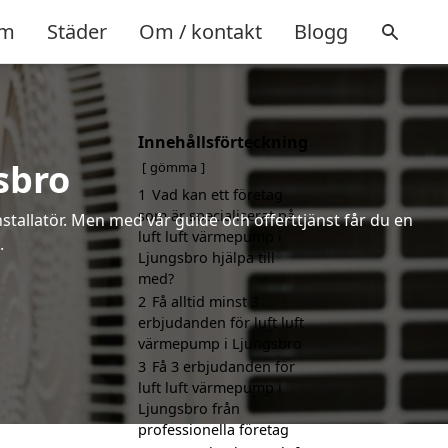
m
Städer
Om / kontakt
Blogg
Innehållsförteckning
sbro
gömma
1
Vad kan ett företag
som är specialiserat på
installatör. Men med vår guide och offerttjänst får du en
luft luft värmepump i
.
Ljungsbro hjälpa till
med?
2
Få alltid minst 3
erbjudanden för luft luft
värmepump i Ljungsbro
3
Få 3 erbjudanden för
luft luft värmepump i
Ljungsbro från
professionella företag