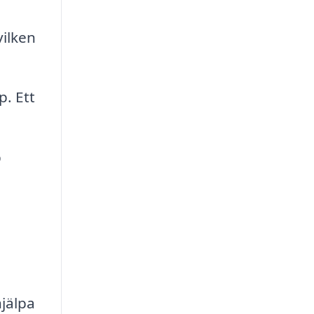
vilken
. Ett
p
jälpa