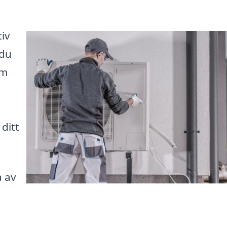
tiv
 du
rm
ditt
a av