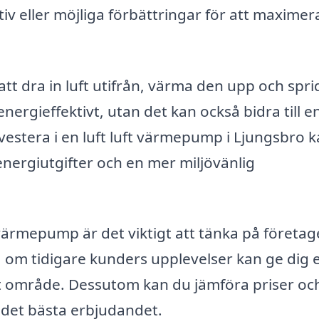
tiv eller möjliga förbättringar för att maximer
t dra in luft utifrån, värma den upp och spri
ergieffektivt, utan det kan också bidra till e
vestera i en luft luft värmepump i Ljungsbro 
energiutgifter och en mer miljövänlig
t värmepump är det viktigt att tänka på företag
a om tidigare kunders upplevelser kan ge dig 
itt område. Dessutom kan du jämföra priser oc
a det bästa erbjudandet.