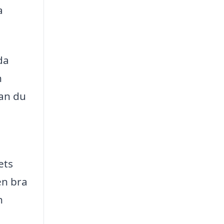
a
da
n
kan du
ets
en bra
h