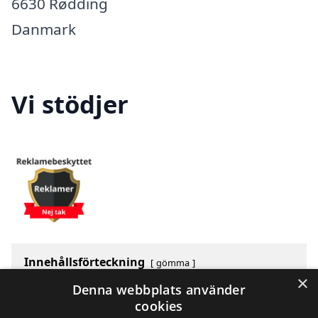
6630 Rødding
Danmark
Vi stödjer
Innehållsförteckning
gömma
×
1
Om luft-luft-värmepump-pris.se
Denna webbplats använder
2
Kontakt
cookies
3
Vi stödjer