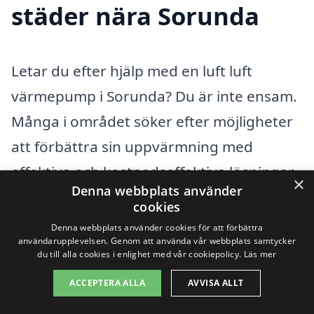
städer nära Sorunda
Letar du efter hjälp med en luft luft
värmepump i Sorunda? Du är inte ensam.
Många i området söker efter möjligheter
att förbättra sin uppvärmning med
effektiva och kostnadseffektiva lösningar.
×
Denna webbplats använder
En luft luft värmepump kan vara ett
cookies
utmärkt alternativ för att hålla ditt hem
Denna webbplats använder cookies för att förbättra
användarupplevelsen. Genom att använda vår webbplats samtycker
varmt under de kalla vintermånaderna.
du till alla cookies i enlighet med vår cookiepolicy.
Läs mer
Men hur hittar du det bästa företaget
ACCEPTERA ALLA
AVVISA ALLT
som kan installera en luft luft värmepump