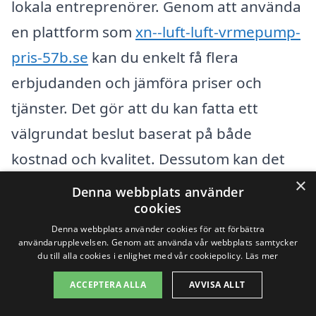
lokala entreprenörer. Genom att använda
en plattform som
xn--luft-luft-vrmepump-
pris-57b.se
kan du enkelt få flera
erbjudanden och jämföra priser och
tjänster. Det gör att du kan fatta ett
välgrundat beslut baserat på både
kostnad och kvalitet. Dessutom kan det
ge dig en uppfattning om den
×
Denna webbplats använder
genomsnittliga marknadsprisen för luft
cookies
Denna webbplats använder cookies för att förbättra
luft värmepumpar i ditt område.
användarupplevelsen. Genom att använda vår webbplats samtycker
du till alla cookies i enlighet med vår cookiepolicy.
Läs mer
Få 3 erbjudanden, gratis och utan
ACCEPTERA ALLA
AVVISA ALLT
förpliktelser