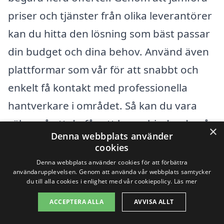
priser och tjänster från olika leverantörer
kan du hitta den lösning som bäst passar
din budget och dina behov. Använd även
plattformar som vår för att snabbt och
enkelt få kontakt med professionella
hantverkare i området. Så kan du vara
säker på att du får ett bra erbjudande på
×
Denna webbplats använder
din luft luft värmepump.
cookies
Denna webbplats använder cookies för att förbättra
användarupplevelsen. Genom att använda vår webbplats samtycker
Få 3 erbjudanden, gratis och utan
du till alla cookies i enlighet med vår cookiepolicy.
Läs mer
förpliktelser
ACCEPTERA ALLA
AVVISA ALLT