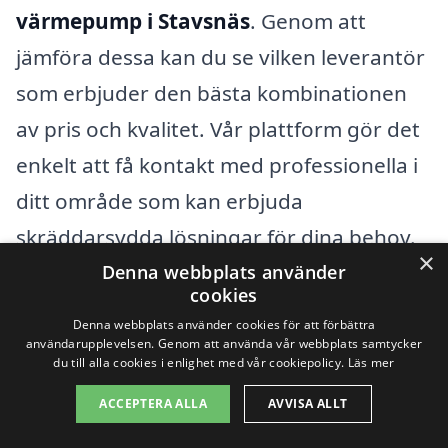
värmepump i Stavsnäs
. Genom att
jämföra dessa kan du se vilken leverantör
som erbjuder den bästa kombinationen
av pris och kvalitet. Vår plattform gör det
enkelt att få kontakt med professionella i
ditt område som kan erbjuda
skräddarsydda lösningar för dina behov.
×
Genom att ta dig tid att undersöka kan du
Denna webbplats använder
cookies
säkerställa att du gör en klok investering
Denna webbplats använder cookies för att förbättra
för ditt hem och din komfort.
användarupplevelsen. Genom att använda vår webbplats samtycker
du till alla cookies i enlighet med vår cookiepolicy.
Läs mer
ACCEPTERA ALLA
AVVISA ALLT
Få 3 erbjudanden, gratis och utan