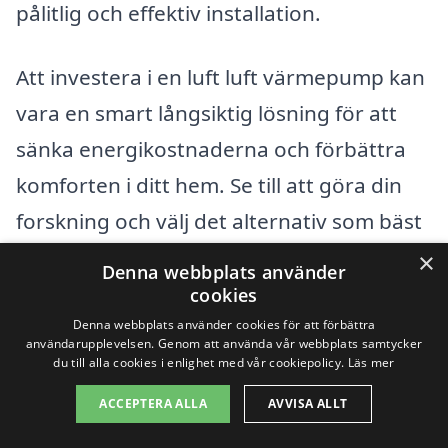
pålitlig och effektiv installation.
Att investera i en luft luft värmepump kan
vara en smart långsiktig lösning för att
sänka energikostnaderna och förbättra
komforten i ditt hem. Se till att göra din
forskning och välj det alternativ som bäst
passar dina behov och din budget.
×
Denna webbplats använder
cookies
Få 3 erbjudanden, gratis och utan
Denna webbplats använder cookies för att förbättra
användarupplevelsen. Genom att använda vår webbplats samtycker
förpliktelser
du till alla cookies i enlighet med vår cookiepolicy.
Läs mer
ACCEPTERA ALLA
AVVISA ALLT