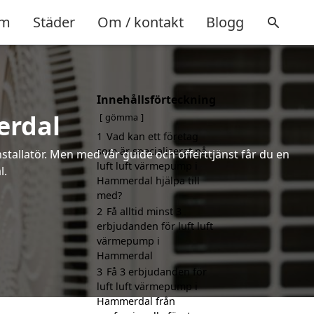
m
Städer
Om / kontakt
Blogg
Innehållsförteckning
erdal
gömma
1
Vad kan ett företag
som är specialiserat på
installatör. Men med vår guide och offerttjänst får du en
luft luft värmepump i
l.
Hammerdal hjälpa till
med?
2
Få alltid minst 3
erbjudanden för luft luft
värmepump i
Hammerdal
3
Få 3 erbjudanden för
luft luft värmepump i
Hammerdal från