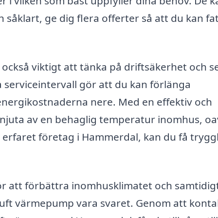
r i vilken som bäst uppfyller dina behov. De k
 såklart, ge dig flera offerter så att du kan fat
 också viktigt att tänka på driftsäkerhet och s
serviceintervall gör att du kan förlänga
nergikostnaderna nere. Med en effektiv och
 njuta av en behaglig temperatur inomhus, oa
tt erfaret företag i Hammerdal, kan du få trygg
 för att förbättra inomhusklimatet och samtidig
 luft värmepump vara svaret. Genom att konta