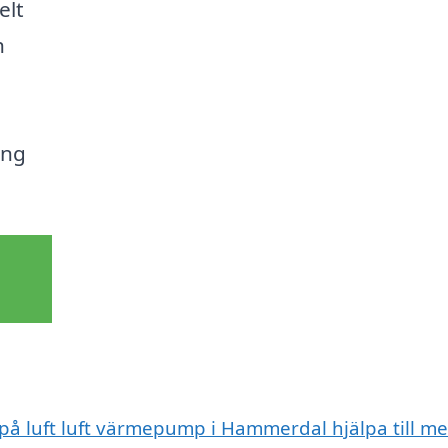
elt
h
ing
 på luft luft värmepump i Hammerdal hjälpa till m