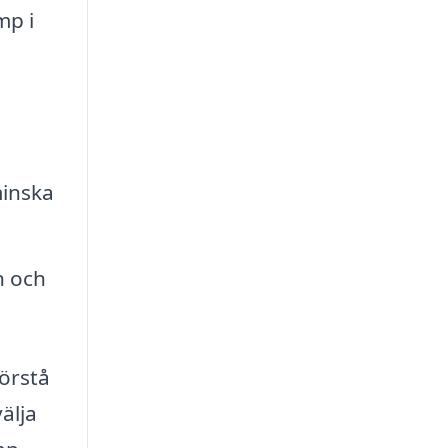
mp i
minska
n och
förstå
älja