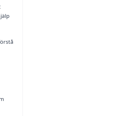
t
jälp
förstå
om