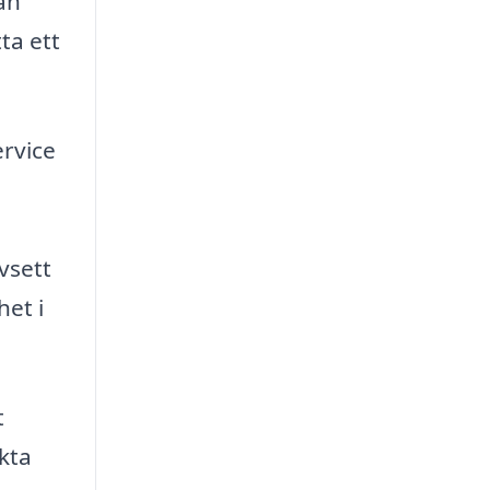
an
ta ett
ervice
vsett
het i
t
kta