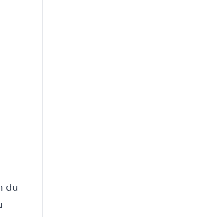
n du
u