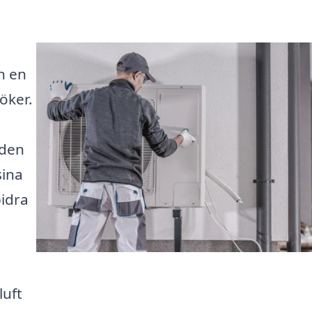
n en
öker.
 den
sina
idra
luft