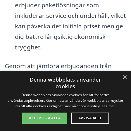
erbjuder paketlösningar som
inkluderar service och underhåll, vilket
kan påverka det initiala priset men ge
dig bättre långsiktig ekonomisk
trygghet.
Genom att jämföra erbjudanden från
olika leverantörer kan du hitta den bästa
×
Denna webbplats använder
prisvärda lösningen för din
luft luft
cookies
Denna webbplats använder cookies för att förbättra
värmepump i Kramfors
. Vår plattform
användarupplevelsen. Genom att använda vår webbplats samtycker
du till alla cookies i enlighet med vår cookiepolicy.
Läs mer
hjälper dig att enkelt hämta in offerter
från professionella installatörer i ditt
ACCEPTERA ALLA
AVVISA ALLT
närområde så att du kan ta ett informerat