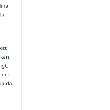
dina
ta
ett
 kan
igt.
t hem
bjuda.