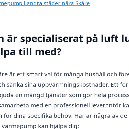
 värmepump i andra städer nära Skåre
är specialiserat på luft l
pa till med?
kåre är ett smart val för många hushåll och för
t och sänka sina uppvärmningskostnader. Ett fö
bjuda en mängd tjänster som gör hela proces
 samarbeta med en professionell leverantör k
n för dina specifika behov. Här är några av de 
uft värmepump kan hjälpa dig: