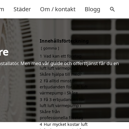
m
Städer
Om / kontakt
Blogg
Innehållsförteckning
re
gömma
1
Vad kan ett företag
som är specialiserat på
installatör. Men med vår guide och offerttjänst får du en
luft luft värmepump i
Skåre hjälpa till med?
2
Få alltid minst 3
erbjudanden för luft luft
värmepump i Skåre
3
Få 3 erbjudanden för
luft luft värmepump i
Skåre från
professionella företag
4
Hur mycket kostar luft