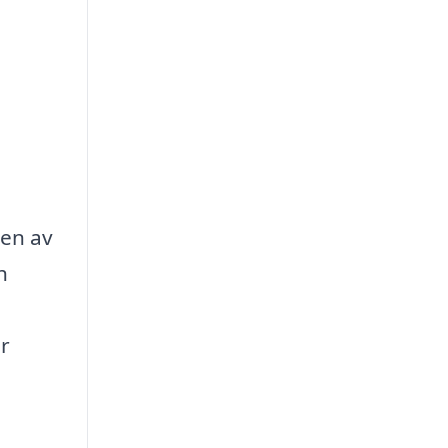
gen av
h
r
g