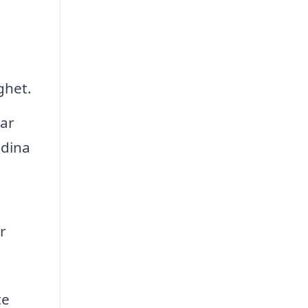
ghet.
ar
 dina
r
te