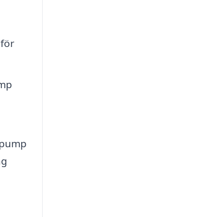
för
ump
mepump
ng