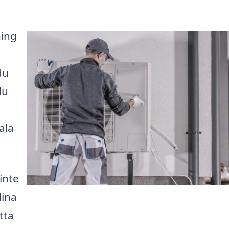
ning
du
du
ala
inte
dina
tta