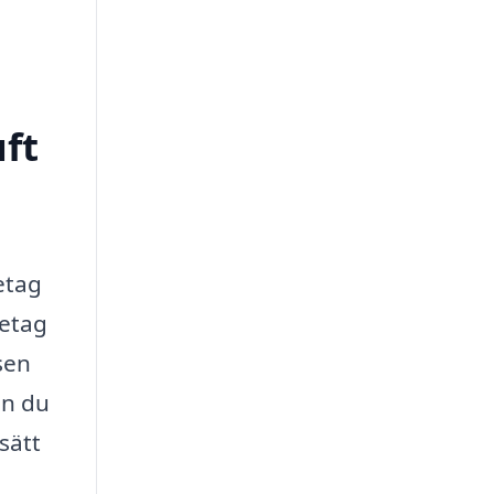
uft
etag
retag
sen
an du
sätt