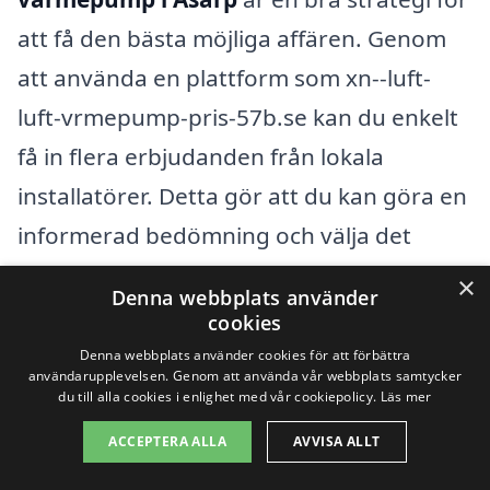
att få den bästa möjliga affären. Genom
att använda en plattform som xn--luft-
luft-vrmepump-pris-57b.se kan du enkelt
få in flera erbjudanden från lokala
installatörer. Detta gör att du kan göra en
informerad bedömning och välja det
alternativ som passar bäst för dina behov
×
Denna webbplats använder
och din budget. En noggrant vald pump
cookies
och professionell installation kan ge både
Denna webbplats använder cookies för att förbättra
användarupplevelsen. Genom att använda vår webbplats samtycker
komfort och besparingar i
du till alla cookies i enlighet med vår cookiepolicy.
Läs mer
energikostnader över tid.
ACCEPTERA ALLA
AVVISA ALLT