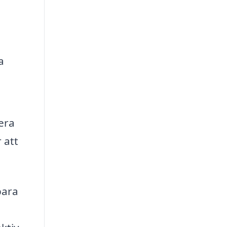
a
lera
 att
bara