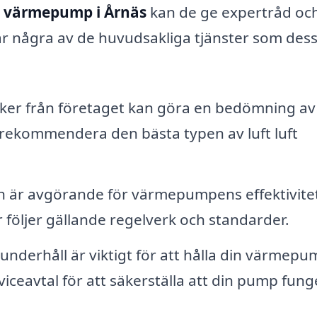
ft värmepump i Årnäs
kan de ge expertråd oc
r några av de huvudsakliga tjänster som des
ker från företaget kan göra en bedömning av 
 rekommendera den bästa typen av luft luft
ion är avgörande för värmepumpens effektivite
ner följer gällande regelverk och standarder.
nderhåll är viktigt för att hålla din värmepum
viceavtal för att säkerställa att din pump fung