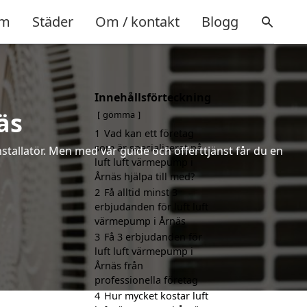
m
Städer
Om / kontakt
Blogg
Innehållsförteckning
äs
gömma
1
Vad kan ett företag
som är specialiserat på
installatör. Men med vår guide och offerttjänst får du en
luft luft värmepump i
Årnäs hjälpa till med?
2
Få alltid minst 3
erbjudanden för luft luft
värmepump i Årnäs
3
Få 3 erbjudanden för
luft luft värmepump i
Årnäs från
professionella företag
4
Hur mycket kostar luft