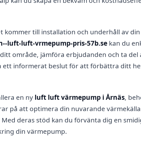
hjälp kan du skapa en bekväm och kostnadseffe
et kommer till installation och underhåll av din 
n--luft-luft-vrmepump-pris-57b.se
kan du enk
i ditt område, jämföra erbjudanden och ta del 
 ett informerat beslut för att förbättra ditt h
allera en ny
luft luft värmepump i Årnäs
, be
derar på att optimera din nuvarande värmekälla
. Med deras stöd kan du förvänta dig en smidi
r kring din värmepump.