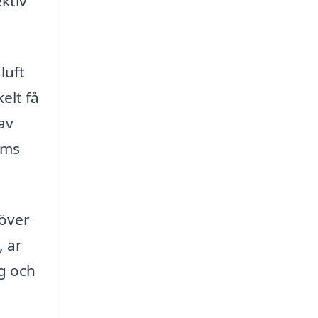
ktiv
luft
elt få
av
ems
höver
, är
g och