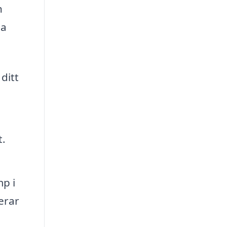
h
sa
ditt
t.
p i
erar