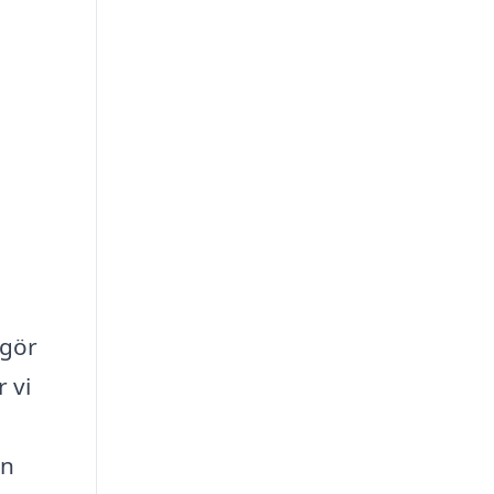
 gör
r vi
an