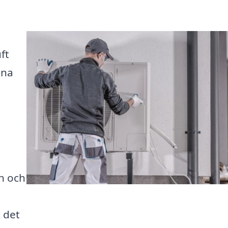
ft
nna
on och
 det