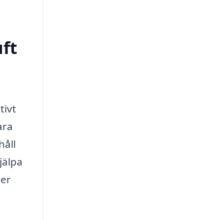
uft
tivt
ara
håll
jälpa
ver