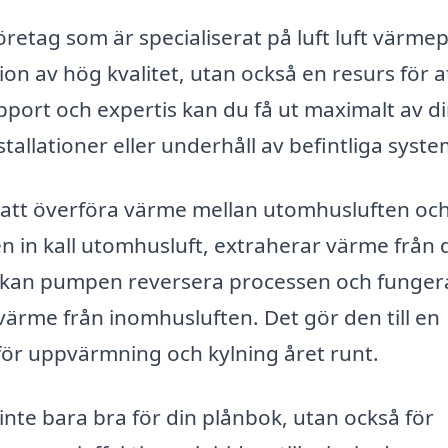
öretag som är specialiserat på luft luft värm
tion av hög kvalitet, utan också en resurs för a
upport och expertis kan du få ut maximalt av d
tallationer eller underhåll av befintliga syste
att överföra värme mellan utomhusluften oc
 in kall utomhusluft, extraherar värme från 
 kan pumpen reversera processen och funge
värme från inomhusluften. Det gör den till en
för uppvärmning och kylning året runt.
 inte bara bra för din plånbok, utan också för