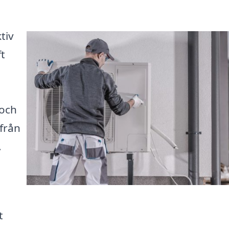
tiv
ft
 och
 från
.
t