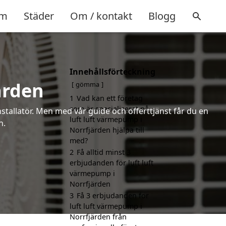
m
Städer
Om / kontakt
Blogg
Innehållsförteckning
ärden
gömma
1
Vad kan ett företag
som är specialiserat på
installatör. Men med vår guide och offerttjänst får du en
luft luft värmepump i
n.
Norrfjärden hjälpa till
med?
2
Få alltid minst 3
erbjudanden för luft luft
värmepump i
Norrfjärden
3
Få 3 erbjudanden för
luft luft värmepump i
Norrfjärden från