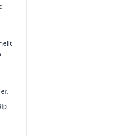
a
nellt
å
er.
älp