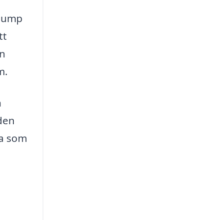
epump
tt
in
m.
h
den
ra som