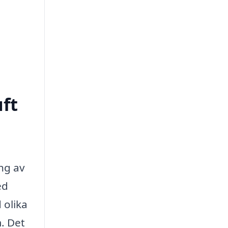
uft
ng av
ed
 olika
m. Det