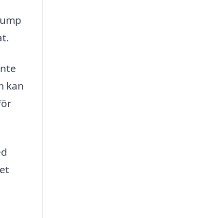
epump
t.
inte
m kan
för
ed
et