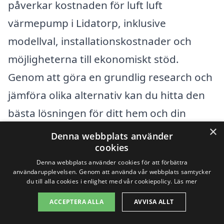
påverkar kostnaden för luft luft
värmepump i Lidatorp, inklusive
modellval, installationskostnader och
möjligheterna till ekonomiskt stöd.
Genom att göra en grundlig research och
jämföra olika alternativ kan du hitta den
bästa lösningen för ditt hem och din
×
budget.
Denna webbplats använder
cookies
Denna webbplats använder cookies för att förbättra
Få 3 erbjudanden, gratis och utan
användarupplevelsen. Genom att använda vår webbplats samtycker
du till alla cookies i enlighet med vår cookiepolicy.
Läs mer
förpliktelser
ACCEPTERA ALLA
AVVISA ALLT