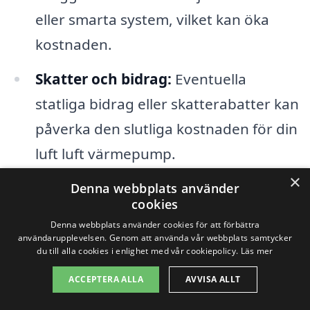
eller smarta system, vilket kan öka
kostnaden.
Skatter och bidrag:
Eventuella
statliga bidrag eller skatterabatter kan
påverka den slutliga kostnaden för din
luft luft värmepump.
×
Denna webbplats använder
Det är klokt att noggrant jämföra olika
cookies
alternativ och läsa recensioner för att
Denna webbplats använder cookies för att förbättra
användarupplevelsen. Genom att använda vår webbplats samtycker
hitta en leverantör av
luft luft
du till alla cookies i enlighet med vår cookiepolicy.
Läs mer
värmepumpar
som passar dina behov i
ACCEPTERA ALLA
AVVISA ALLT
Åkersberga. Genom att besöka vår