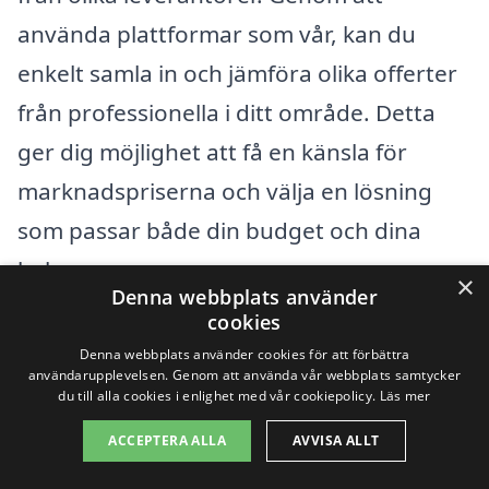
använda plattformar som vår, kan du
enkelt samla in och jämföra olika offerter
från professionella i ditt område. Detta
ger dig möjlighet att få en känsla för
marknadspriserna och välja en lösning
som passar både din budget och dina
behov.
×
Denna webbplats använder
cookies
Få 3 erbjudanden, gratis och utan
Denna webbplats använder cookies för att förbättra
användarupplevelsen. Genom att använda vår webbplats samtycker
förpliktelser
du till alla cookies i enlighet med vår cookiepolicy.
Läs mer
ACCEPTERA ALLA
AVVISA ALLT