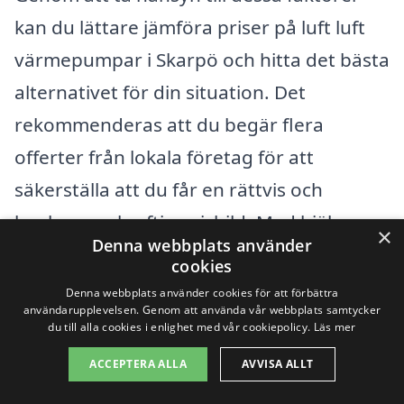
kan du lättare jämföra priser på luft luft
värmepumpar i Skarpö och hitta det bästa
alternativet för din situation. Det
rekommenderas att du begär flera
offerter från lokala företag för att
säkerställa att du får en rättvis och
konkurrenskraftig prisbild. Med hjälp av
×
Denna webbplats använder
vår plattform kan du enkelt hitta pålitliga
cookies
installatörer av luft luft värmepumpar och
Denna webbplats använder cookies för att förbättra
användarupplevelsen. Genom att använda vår webbplats samtycker
få de bästa erbjudandena anpassade
du till alla cookies i enlighet med vår cookiepolicy.
Läs mer
efter dina specifika behov. På så sätt kan
ACCEPTERA ALLA
AVVISA ALLT
du känna dig trygg i ditt val av både