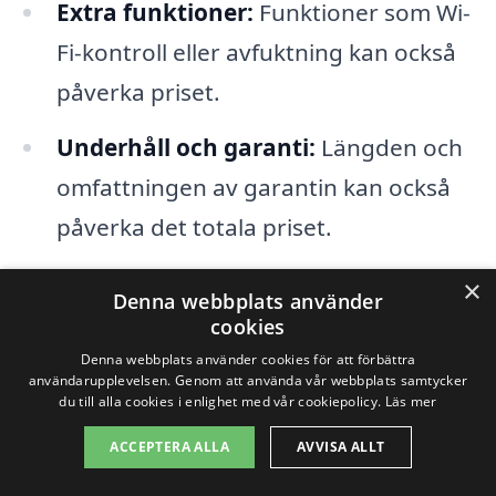
Extra funktioner:
Funktioner som Wi-
Fi-kontroll eller avfuktning kan också
påverka priset.
Underhåll och garanti:
Längden och
omfattningen av garantin kan också
påverka det totala priset.
×
Det är också bra att jämföra flera
Denna webbplats använder
cookies
erbjudanden från olika företag för att
Denna webbplats använder cookies för att förbättra
hitta det bästa priset för en luft luft
användarupplevelsen. Genom att använda vår webbplats samtycker
du till alla cookies i enlighet med vår cookiepolicy.
Läs mer
värmepump i Mjölby. Genom vår
ACCEPTERA ALLA
AVVISA ALLT
plattform kan du lätt få flera offerter från