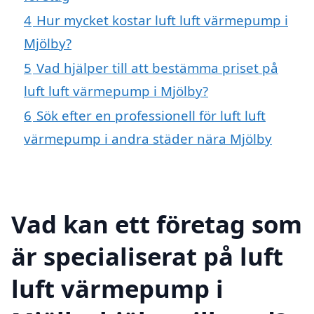
4
Hur mycket kostar luft luft värmepump i
Mjölby?
5
Vad hjälper till att bestämma priset på
luft luft värmepump i Mjölby?
6
Sök efter en professionell för luft luft
värmepump i andra städer nära Mjölby
Vad kan ett företag som
är specialiserat på luft
luft värmepump i