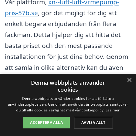
Vår plattform,
xn--luft-luft-vrmepump-
pris-57b.se
, gör det möjligt för dig att
enkelt begära erbjudanden från flera
fackmän. Detta hjälper dig att hitta det
bästa priset och den mest passande
installationen för just dina behov. Genom
att samla in olika alternativ kan du även
ställa frågor direkt till leverantörerna och
×
Denna webbplats använder
få en bättre förståelse för vad varje
cookies
Denna webbplats använder cookies för att förbättra
erbjudande inkluderar.
användarupplevelsen. Genom att använda vår webbplats samtycker
du till alla cookies i enlighet med vår cookiepolicy.
Läs mer
Att investera i en luft luft värmepump i
ACCEPTERA ALLA
AVVISA ALLT
Vadstena är ett steg mot mer