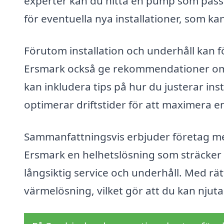
experter kan du hitta en pump som pass
för eventuella nya installationer, som kan
Förutom installation och underhåll kan 
Ersmark också ge rekommendationer om b
kan inkludera tips på hur du justerar in
optimerar driftstider för att maximera en
Sammanfattningsvis erbjuder företag med
Ersmark en helhetslösning som sträcker si
långsiktig service och underhåll. Med rätt
värmelösning, vilket gör att du kan njut