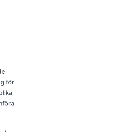
de
g för
olika
mföra