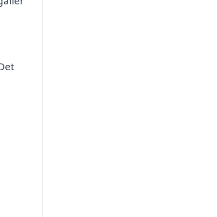
äller
i
Det