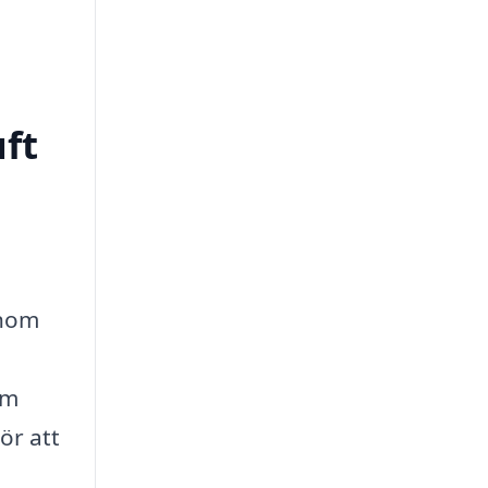
uft
enom
om
ör att