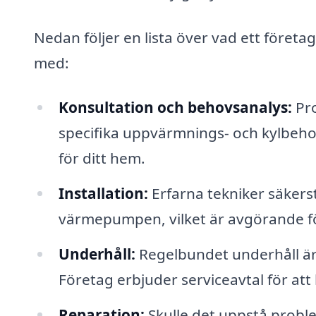
Nedan följer en lista över vad ett företa
med:
Konsultation och behovsanalys:
Pro
specifika uppvärmnings- och kylbehov
för ditt hem.
Installation:
Erfarna tekniker säkerstä
värmepumpen, vilket är avgörande för
Underhåll:
Regelbundet underhåll är
Företag erbjuder serviceavtal för att 
Reparation:
Skulle det uppstå proble