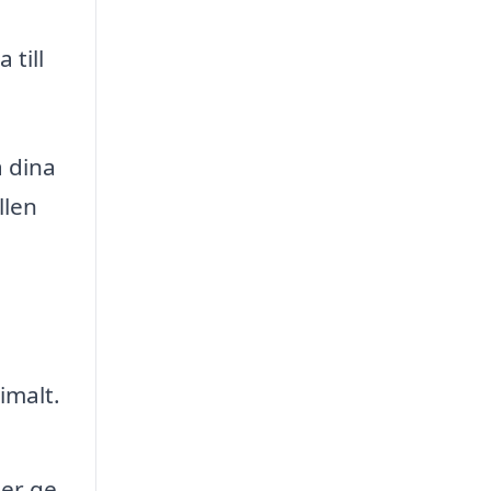
 till
a dina
llen
imalt.
ter ge