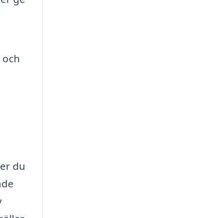
- och
ler du
åde
v