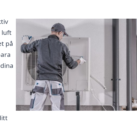
tiv
luft
et på
bara
 dina
itt