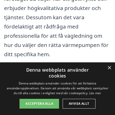
erbjuder högkvalitativa produkter och
tjänster. Dessutom kan det vara
fördelaktigt att rådfråga med
professionella för att få vägledning om
hur du väljer den rätta värmepumpen för
ditt specifika hem.
×
Denna webbplats använder
Få 3 erbjudanden, gratis och utan
cookies
förpliktelser
Denna webbplats använder cookies för att förbättra
användarupplevelsen. Genom att använda vår webbplats samtycker
du till alla cookies i enlighet med vår cookiepolicy.
Läs mer
ACCEPTERA ALLA
AVVISA ALLT
Sök efter en