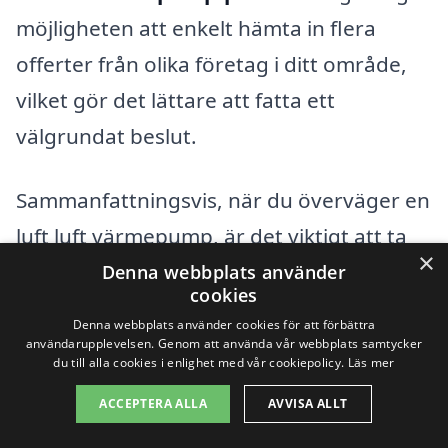
möjligheten att enkelt hämta in flera
offerter från olika företag i ditt område,
vilket gör det lättare att fatta ett
välgrundat beslut.
Sammanfattningsvis, när du överväger en
luft luft värmepump, är det viktigt att ta
×
hänsyn till de faktorer som påverkar
Denna webbplats använder
cookies
priset. Genom att vara välinformerad och
Denna webbplats använder cookies för att förbättra
utnyttja resurser som erbjuder
användarupplevelsen. Genom att använda vår webbplats samtycker
du till alla cookies i enlighet med vår cookiepolicy.
Läs mer
offertjämförelser kan du hitta en lösning
ACCEPTERA ALLA
AVVISA ALLT
som passar både dina behov och din