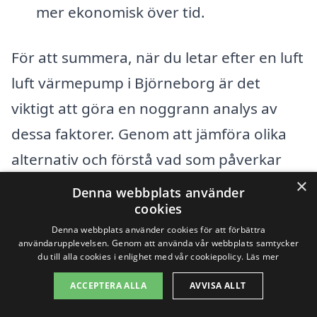
mer ekonomisk över tid.
För att summera, när du letar efter en luft
luft värmepump i Björneborg är det
viktigt att göra en noggrann analys av
dessa faktorer. Genom att jämföra olika
alternativ och förstå vad som påverkar
priset kan du finna en lösning som både
×
Denna webbplats använder
passar din budget och dina behov. Besök
cookies
Denna webbplats använder cookies för att förbättra
gärna vår plattform för att få tillbaka olika
användarupplevelsen. Genom att använda vår webbplats samtycker
du till alla cookies i enlighet med vår cookiepolicy.
Läs mer
offerter från lokala företag som kan
hjälpa dig med installationen av en luft
ACCEPTERA ALLA
AVVISA ALLT
luft värmepump i din bostad.