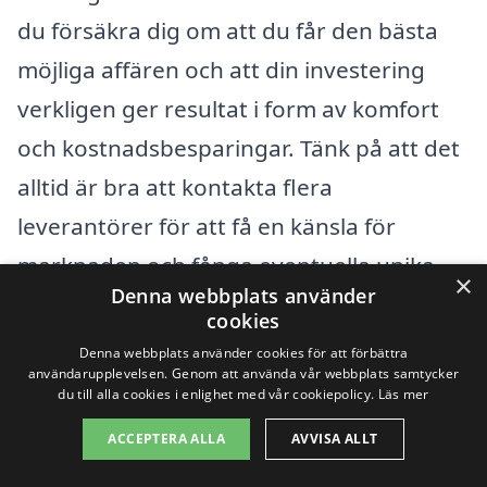
du försäkra dig om att du får den bästa
möjliga affären och att din investering
verkligen ger resultat i form av komfort
och kostnadsbesparingar. Tänk på att det
alltid är bra att kontakta flera
leverantörer för att få en känsla för
marknaden och fånga eventuella unika
×
Denna webbplats använder
erbjudanden.
cookies
Denna webbplats använder cookies för att förbättra
användarupplevelsen. Genom att använda vår webbplats samtycker
Få 3 erbjudanden, gratis och utan
du till alla cookies i enlighet med vår cookiepolicy.
Läs mer
förpliktelser
ACCEPTERA ALLA
AVVISA ALLT