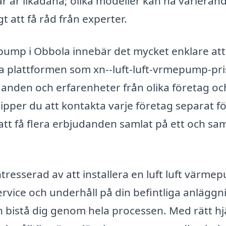
ar är likadana; olika modeller kan ha varieran
gt att få råd från experter.
mepump i Obbola innebär det mycket enklare att
via plattformen som xn--luft-luft-vrmepump-pri
danden och erfarenheter från olika företag oc
ipper du att kontakta varje företag separat fö
t att få flera erbjudanden samlat på ett och s
resserad av att installera en luft luft värme
rvice och underhåll på din befintliga anläggn
n bistå dig genom hela processen. Med rätt hj