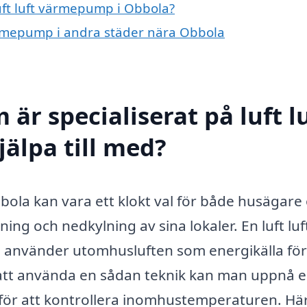
luft luft värmepump i Obbola?
 värmepump i andra städer nära Obbola
är specialiserat på luft l
älpa till med?
bbola kan vara ett klokt val för både husägare
ng och nedkylning av sina lokaler. En luft luf
använder utomhusluften som energikälla för
att använda en sådan teknik kan man uppnå 
g för att kontrollera inomhustemperaturen. Hä