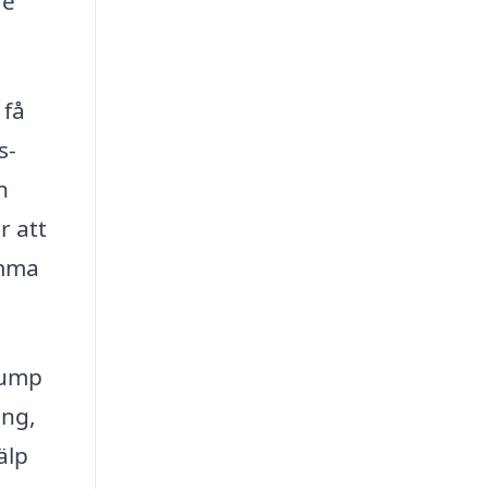
de
 få
s-
h
r att
amma
pump
ing,
älp