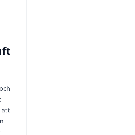
uft
 och
t
 att
en
r