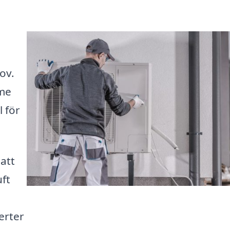
ov.
rme
l för
 att
uft
erter