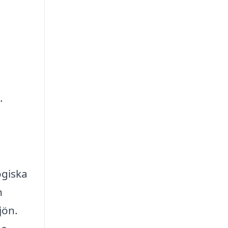
.
ogiska
n
jön.