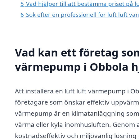
5
Vad hjälper till att bestämma priset på 
6
Sök efter en professionell för luft luft
Vad kan ett företag som 
värmepump i Obbola hj
Att installera en luft luft värmepump i O
företagare som önskar effektiv uppvärmni
värmepump är en klimatanläggning som 
värma eller kyla inomhusluften. Genom 
kostnadseffektiv och miljövänlig lösnin