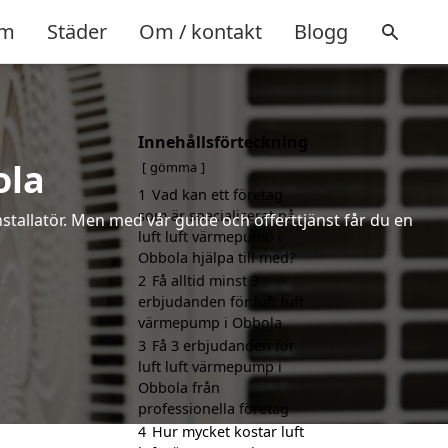
m
Städer
Om / kontakt
Blogg
Innehållsförteckning
ola
gömma
1
Vad kan ett företag
som är specialiserat på
installatör. Men med vår guide och offerttjänst får du en
luft luft värmepump i
Obbola hjälpa till med?
2
Få alltid minst 3
erbjudanden för luft luft
värmepump i Obbola
3
Få 3 erbjudanden för
luft luft värmepump i
Obbola från
professionella företag
4
Hur mycket kostar luft