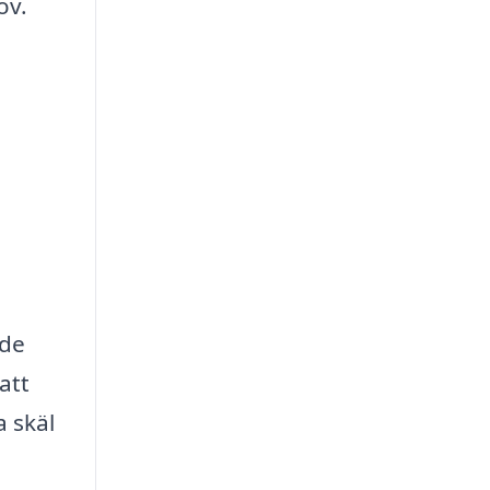
ov.
åde
att
a skäl