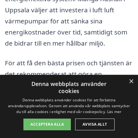
Uppsala väljer att investera i luft luft
värmepumpar för att sänka sina
energikostnader över tid, samtidigt som
de bidrar till en mer hållbar miljö.
För att få den bästa prisen och tjänsten är
det rekommenderat att göra en
×
Denna webbplats använder
noggrann jämförelse av olika företag som
cookies
erbjuder luft luft värmepump i Uppsala.
Denna webbplats använder cookies för att förbättra
Det kan vara till stor hjälp att samla in
användarupplevelsen. Genom att använda vår webbplats samtycker
du till alla cookies i enlighet med vår cookiepolicy.
Läs mer
offerter från flera olika aktörer och ställa
ACCEPTERA ALLA
AVVISA ALLT
frågor om deras tjänster och tidigare