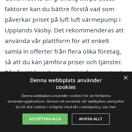
faktorer kan du bättre förstå vad som
påverkar priset på luft luft värmepump i
Upplands Väsby. Det rekommenderas att
använda vår plattform för att enkelt
samla in offerter från flera olika företag,
så att du kan jämföra priser och tjänster.
På så sätt kan du göra ett informerat val
×
Denna webbplats använder
och hitta den bästa luft luft
cookies
värmepumpen för dina behov.
Denna webbplats använder cookies för att förbättra
användarupplevelsen. Genom att använda vår webbplats samtycker
du till alla cookies i enlighet med vår cookiepolicy.
Läs mer
Få 3 erbjudanden, gratis och utan
ACCEPTERA ALLA
AVVISA ALLT
förpliktelser