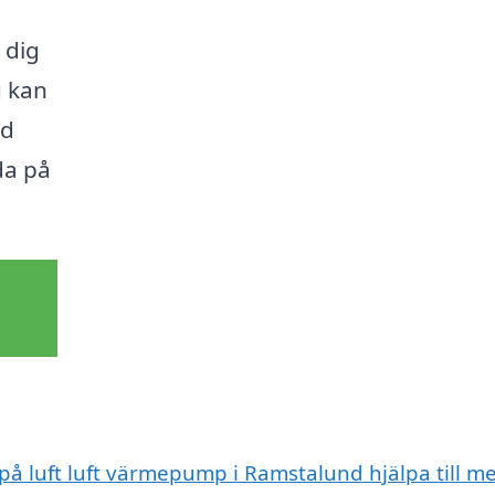
 dig
u kan
id
da på
 på luft luft värmepump i Ramstalund hjälpa till m