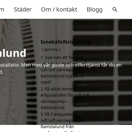
m
Städer
Om / kontakt
Blogg
Innehållsförteckning
alund
gömma
1
Vad kan ett företag
som är specialiserat på
installatör. Men med vår guide och offerttjänst får du en
luft luft värmepump i
d.
Ramstalund hjälpa till
med?
2
Få alltid minst 3
erbjudanden för luft luft
värmepump i
Ramstalund
3
Få 3 erbjudanden för
luft luft värmepump i
Ramstalund från