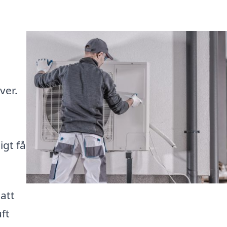
ver.
gt få
 att
ft