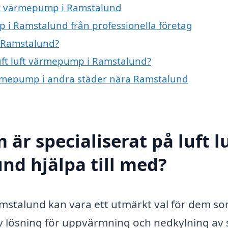
luft värmepump i Ramstalund
p i Ramstalund från professionella företag
i Ramstalund?
luft luft värmepump i Ramstalund?
 värmepump i andra städer nära Ramstalund
är specialiserat på luft l
d hjälpa till med?
amstalund kan vara ett utmärkt val för dem som
iv lösning för uppvärmning och nedkylning av 