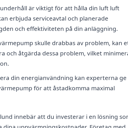
derhåll är viktigt för att hålla din luft luft
kan erbjuda serviceavtal och planerade
gden och effektiviteten på din anläggning.
ärmepump skulle drabbas av problem, kan e
iera och åtgärda dessa problem, vilket minimer
ion.
era din energianvändning kan experterna ge
ft värmepump för att åstadkomma maximal
lund innebär att du investerar i en lösning so
ka dina uppvärmningskostnader. Företag med