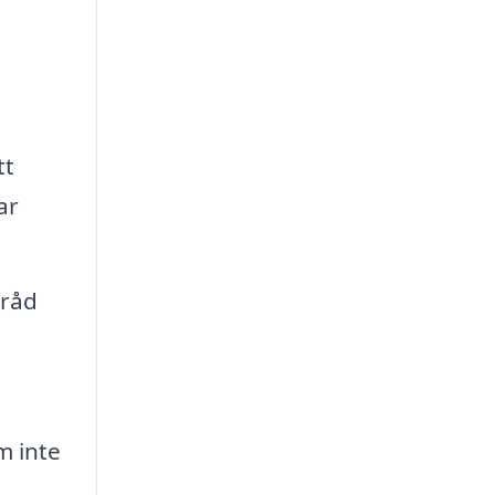
tt
ar
 råd
m inte