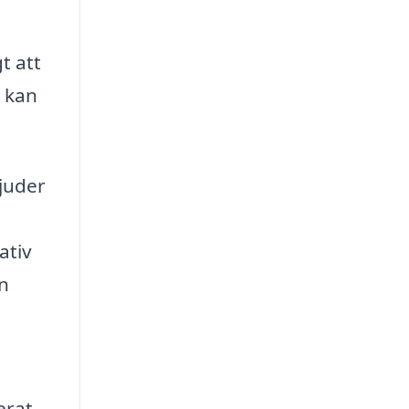
t att
g kan
juder
ativ
n
erat