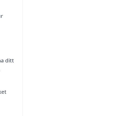
ur
a ditt
h
ket