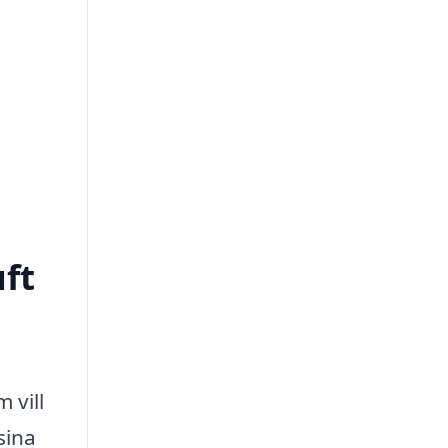
uft
 vill
sina