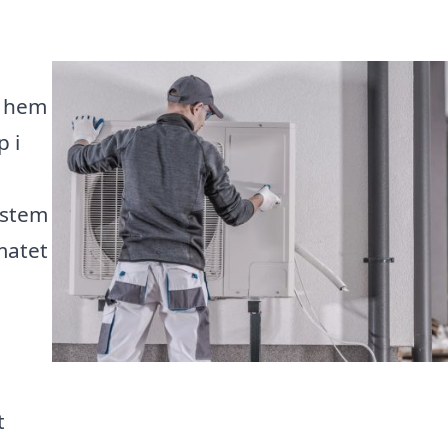
t hem
 i
ystem
matet
t