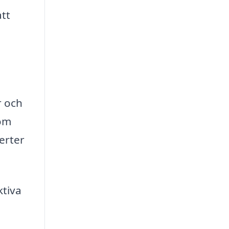
tt
r och
tom
erter
ktiva