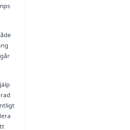
umps
både
ång
 går
jälp
erad
ntligt
lera
tt