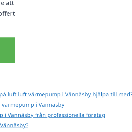
e att
offert
 på luft luft värmepump i Vännäsby hjälpa till med
luft värmepump i Vännäsby
p i Vännäsby från professionella företag
i Vännäsby?