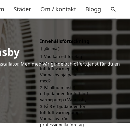
m
Städer
Om / kontakt
Blogg
Innehållsförteckning
äsby
gömma
1
Vad kan ett företag
som är specialiserat på
installatör. Men med vår guide och offerttjänst får du en
luft luft värmepump i
.
Vännäsby hjälpa till
med?
2
Få alltid minst 3
erbjudanden för luft luft
värmepump i Vännäsby
3
Få 3 erbjudanden för
luft luft värmepump i
Vännäsby från
professionella företag