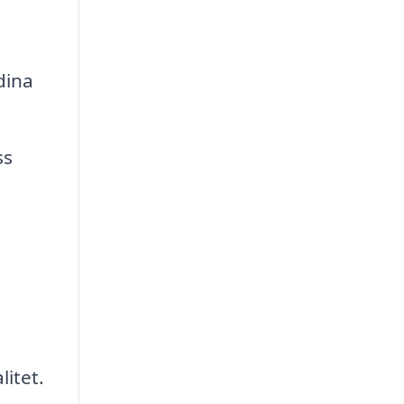
dina
ss
t
a
litet.