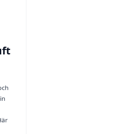
uft
och
in
Här