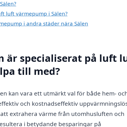
 Sälen?
uft luft värmepump i Sälen?
 värmepump i andra städer nära Sälen
är specialiserat på luft l
pa till med?
älen kan vara ett utmärkt val för både hem- oc
effektiv och kostnadseffektiv uppvärmningslö
att extrahera värme från utomhusluften och
resultera i betydande besparingar på