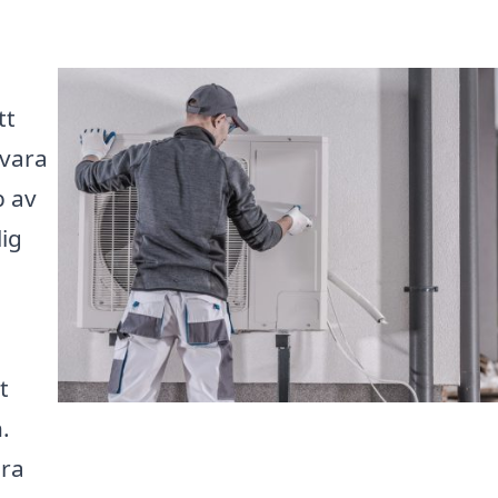
tt
 vara
p av
ig
t
.
ära