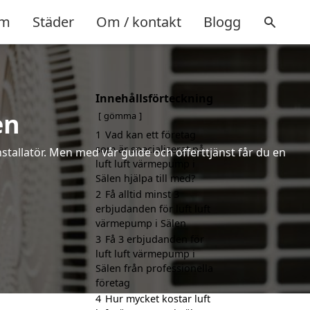
m
Städer
Om / kontakt
Blogg
Innehållsförteckning
en
gömma
1
Vad kan ett företag
som är specialiserat på
installatör. Men med vår guide och offerttjänst får du en
luft luft värmepump i
Sälen hjälpa till med?
2
Få alltid minst 3
erbjudanden för luft luft
värmepump i Sälen
3
Få 3 erbjudanden för
luft luft värmepump i
Sälen från professionella
företag
4
Hur mycket kostar luft