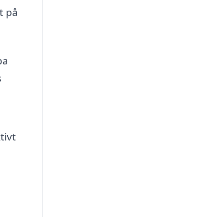
t på
pa
s
tivt