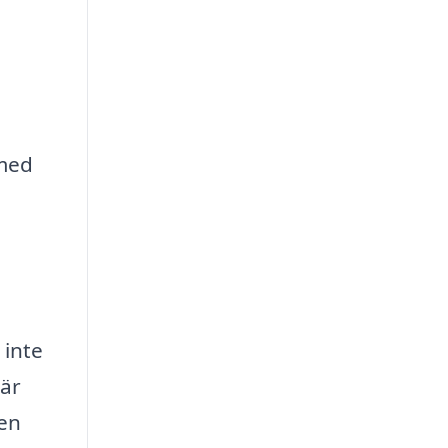
med
 inte
 är
sen