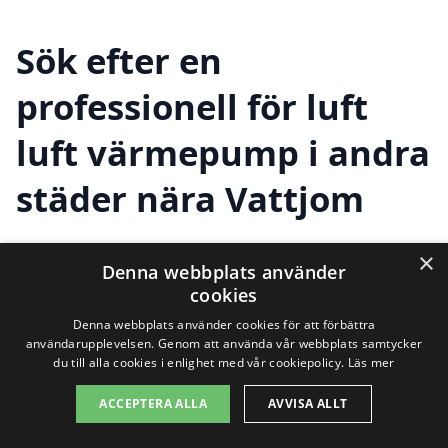
Sök efter en
professionell för luft
luft värmepump i andra
städer nära Vattjom
×
Denna webbplats använder
Om du letar efter en
luft luft värmepump
cookies
i Vattjom
, finns det goda möjligheter att
Denna webbplats använder cookies för att förbättra
hitta expertis och bra erbjudanden i de
användarupplevelsen. Genom att använda vår webbplats samtycker
du till alla cookies i enlighet med vår cookiepolicy.
Läs mer
omgivande städerna. Det är viktigt att
ACCEPTERA ALLA
AVVISA ALLT
överväga olika alternativ för att få den