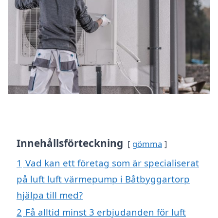
Innehållsförteckning
gömma
1
Vad kan ett företag som är specialiserat
på luft luft värmepump i Båtbyggartorp
hjälpa till med?
2
Få alltid minst 3 erbjudanden för luft