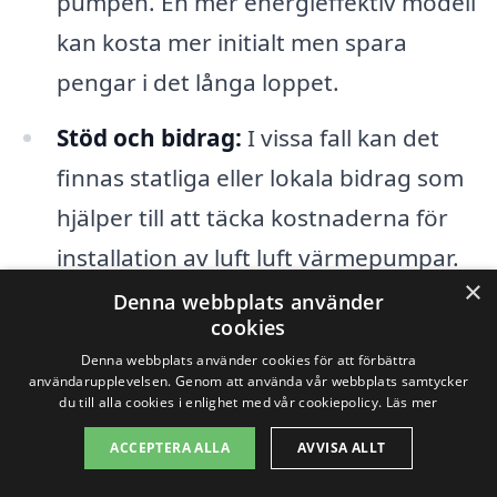
pumpen. En mer energieffektiv modell
kan kosta mer initialt men spara
pengar i det långa loppet.
Stöd och bidrag:
I vissa fall kan det
finnas statliga eller lokala bidrag som
hjälper till att täcka kostnaderna för
installation av luft luft värmepumpar.
×
Att undersöka eventuella incitament
Denna webbplats använder
cookies
kan sänka den totala kostnaden.
Denna webbplats använder cookies för att förbättra
användarupplevelsen. Genom att använda vår webbplats samtycker
Genom att ta hänsyn till dessa faktorer
du till alla cookies i enlighet med vår cookiepolicy.
Läs mer
när du letar efter en luft luft värmepump i
ACCEPTERA ALLA
AVVISA ALLT
Båtbyggartorp kan du få en bättre