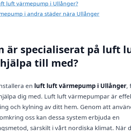
luft luft värmepump i Ullånger?
 värmepump i andra städer nära Ullånger
är specialiserat på luft l
jälpa till med?
nstallera en
luft luft värmepump i Ullånger
,
 hjälpa dig med. Luft luft värmepumpar är effe
ing och kylning av ditt hem. Genom att anvä
t omkring oss kan dessa system erbjuda en
smetod, särskilt i vårt nordiska klimat. När 