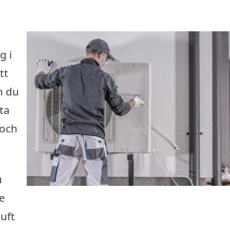
g i
tt
n du
ta
 och
u
e
luft