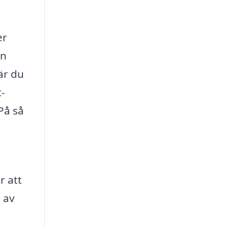
er
en
är du
t-
På så
r att
l av