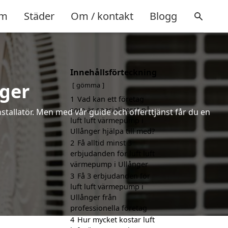
m
Städer
Om / kontakt
Blogg
Innehållsförteckning
nger
gömma
1
Vad kan ett företag
som är specialiserat på
installatör. Men med vår guide och offerttjänst får du en
luft luft värmepump i
Ullånger hjälpa till med?
2
Få alltid minst 3
erbjudanden för luft luft
värmepump i Ullånger
3
Få 3 erbjudanden för
luft luft värmepump i
Ullånger från
professionella företag
4
Hur mycket kostar luft