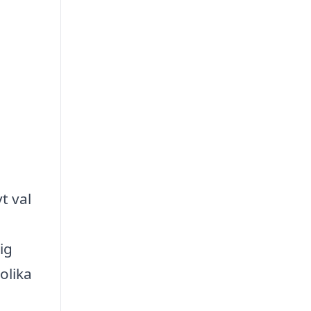
t val
ig
olika