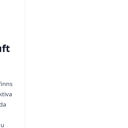
uft
 finns
ktiva
nda
du