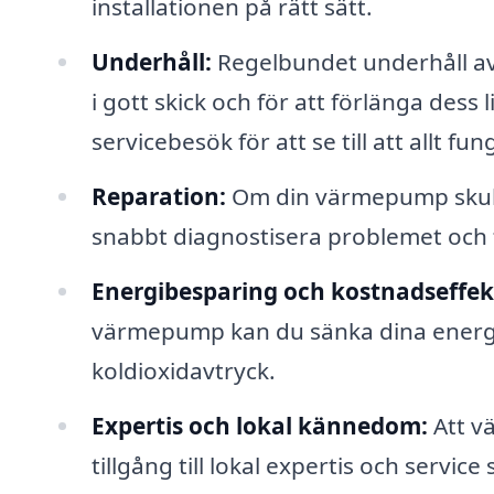
installationen på rätt sätt.
Underhåll:
Regelbundet underhåll av d
i gott skick och för att förlänga des
servicebesök för att se till att allt f
Reparation:
Om din värmepump skulle
snabbt diagnostisera problemet och f
Energibesparing och kostnadseffekt
värmepump kan du sänka dina energiut
koldioxidavtryck.
Expertis och lokal kännedom:
Att vä
tillgång till lokal expertis och servic