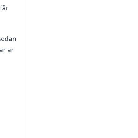
får
 sedan
är är