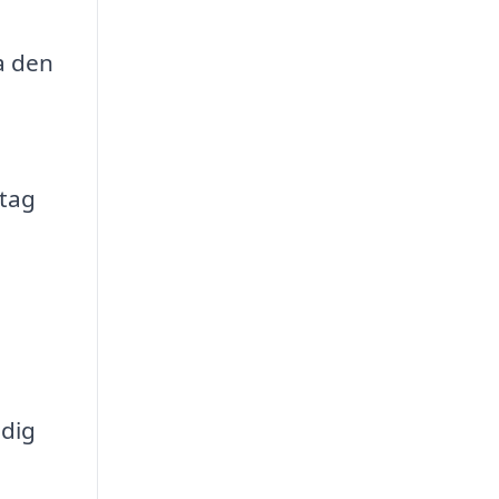
a den
etag
 dig