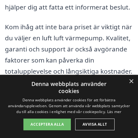
hjälper dig att fatta ett informerat beslut.
Kom ihåg att inte bara priset är viktigt när
du väljer en luft luft värmepump. Kvalitet,
garanti och support är också avgörande
faktorer som kan påverka din
totalupplevelse och långsiktiga kostnader.
×
Så ta dig tid att göra din forskning och
Denna webbplats använder
cookies
jämföra de olika alternativen innan du
Denna webbplats använder cookies för att förbättra
bestämmer dig för vilken värmepump
användarupplevelsen. Genom att använda vår webbplats samtycker
du till alla cookies i enlighet med vår cookiepolicy.
Läs mer
som passar just dig och ditt hem bäst.
ACCEPTERA ALLA
AVVISA ALLT
Få 3 erbjudanden, gratis och utan