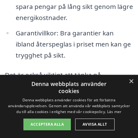
spara pengar på lång sikt genom lägre
energikostnader.
Garantivillkor: Bra garantier kan
ibland återspeglas i priset men kan ge
trygghet på sikt.
Det är också viktigt att tänka på
×
Denna webbplats använder
eventuella extra funktioner som kan
cookies
påverka priset, såsom inbyggd
Denna webbplats använder cookies för att förbättra
användarupplevelsen. Genom att använda vår webbplats samtycker
fjärrstyrning, filterförbättringar eller
du till alla cookies i enlighet med vår cookiepolicy.
Läs mer
extra energieffektiva egenskaper. Med
ACCEPTERA ALLA
AVVISA ALLT
hjälp av vår plattform kan du enkelt