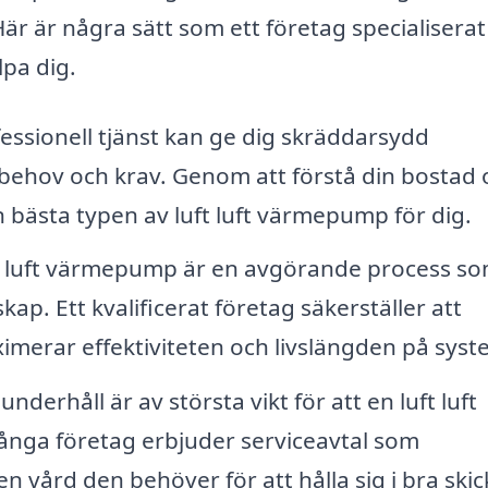
r är några sätt som ett företag specialiserat
lpa dig.
essionell tjänst kan ge dig skräddarsydd
 behov och krav. Genom att förstå din bostad 
bästa typen av luft luft värmepump för dig.
ft luft värmepump är en avgörande process s
p. Ett kvalificerat företag säkerställer att
aximerar effektiviteten och livslängden på syst
derhåll är av största vikt för att en luft luft
nga företag erbjuder serviceavtal som
 vård den behöver för att hålla sig i bra skic