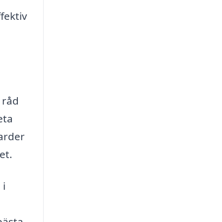
fektiv
 råd
eta
darder
et.
 i
bästa