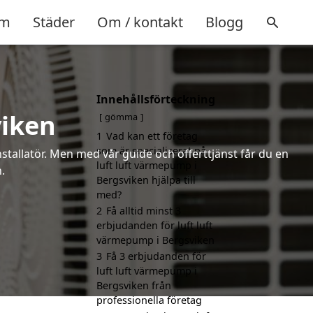
m
Städer
Om / kontakt
Blogg
Innehållsförteckning
viken
gömma
1
Vad kan ett företag
som är specialiserat på
installatör. Men med vår guide och offerttjänst får du en
luft luft värmepump i
.
Bergsviken hjälpa till
med?
2
Få alltid minst 3
erbjudanden för luft luft
värmepump i Bergsviken
3
Få 3 erbjudanden för
luft luft värmepump i
Bergsviken från
professionella företag