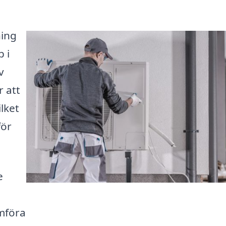
ning
 i
v
 att
lket
för
e
mföra