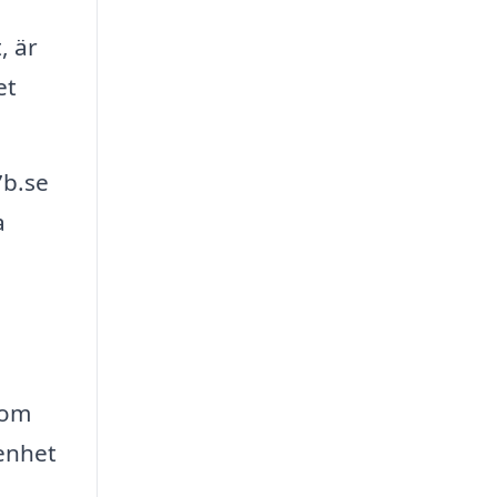
, är
et
7b.se
a
som
 enhet