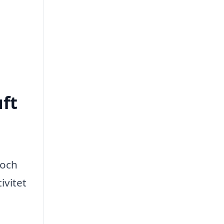
uft
 och
ivitet