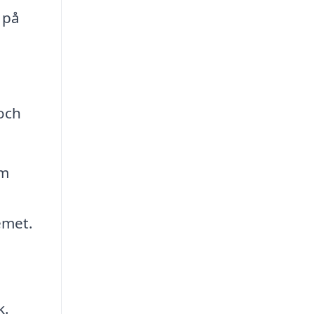
 på
och
om
emet.
k.