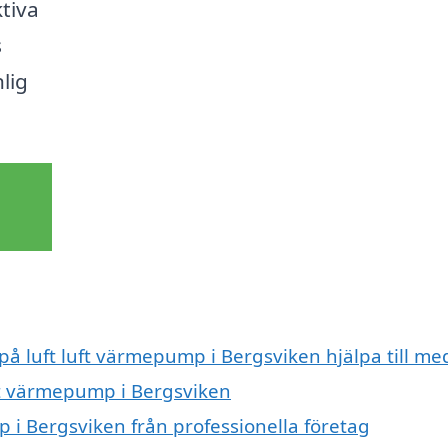
ktiva
s
lig
 på luft luft värmepump i Bergsviken hjälpa till me
uft värmepump i Bergsviken
 i Bergsviken från professionella företag