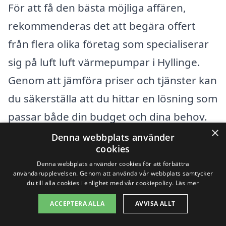
För att få den bästa möjliga affären,
rekommenderas det att begära offert
från flera olika företag som specialiserar
sig på luft luft värmepumpar i Hyllinge.
Genom att jämföra priser och tjänster kan
du säkerställa att du hittar en lösning som
passar både din budget och dina behov.
×
Besök gärna
xn--luft-luft-vrmepump-pris-
Denna webbplats använder
cookies
57b.se
för att få hjälp med att hitta
Denna webbplats använder cookies för att förbättra
professionella installatörer och få förslag
användarupplevelsen. Genom att använda vår webbplats samtycker
du till alla cookies i enlighet med vår cookiepolicy.
Läs mer
på olika alternativ. Med rätt information
ACCEPTERA ALLA
AVVISA ALLT
och stöd kan du enkelt navigera dig
genom processen att välja en luft luft