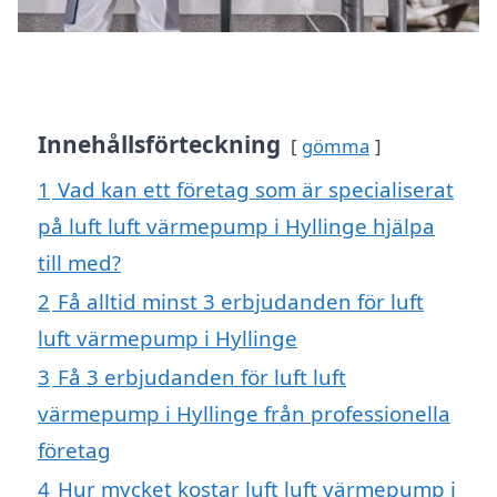
Innehållsförteckning
gömma
1
Vad kan ett företag som är specialiserat
på luft luft värmepump i Hyllinge hjälpa
till med?
2
Få alltid minst 3 erbjudanden för luft
luft värmepump i Hyllinge
3
Få 3 erbjudanden för luft luft
värmepump i Hyllinge från professionella
företag
4
Hur mycket kostar luft luft värmepump i