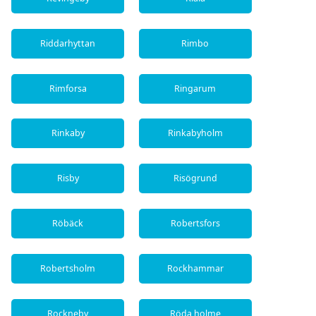
Riddarhyttan
Rimbo
Rimforsa
Ringarum
Rinkaby
Rinkabyholm
Risby
Risögrund
Röbäck
Robertsfors
Robertsholm
Rockhammar
Rockneby
Röda holme