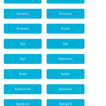
Runemo
Runtuna
Rusksele
Rutvik
Rya
Ryd
Ryd
Rydaholm
Rydal
Rydbo
Rydboholm
Rydebäck
Rydöbruk
Rydsgård