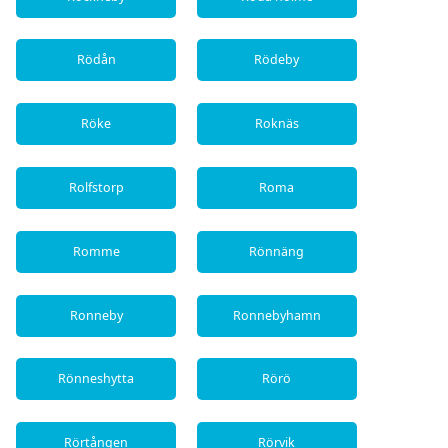
Rödån
Rödeby
Röke
Roknäs
Rolfstorp
Roma
Romme
Rönnäng
Ronneby
Ronnebyhamn
Rönneshytta
Rörö
Rörtången
Rörvik