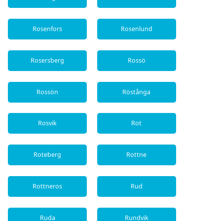
Rosenfors
Rosenlund
Rosersberg
Rossö
Rossön
Röstånga
Rosvik
Rot
Roteberg
Rottne
Rottneros
Rud
Ruda
Rundvik