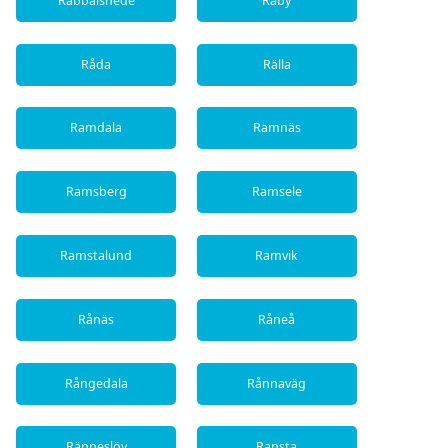
Rabbalshede
Råby
Råda
Rälla
Ramdala
Ramnäs
Ramsberg
Ramsele
Ramstalund
Ramvik
Rånäs
Råneå
Rångedala
Rånnaväg
Ränneslöv
Ransta