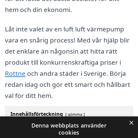
hem och din ekonomi.
Låt inte valet av en luft luft värmepump
vara en snårig process! Med vår hjälp blir
det enklare än någonsin att hitta rätt
produkt till konkurrenskraftiga priser i
Rottne
och andra städer i Sverige. Börja
redan idag och gör ett smart och hållbart
val för ditt hem.
Innehållsförteckning
gömma
×
1
Översikt över svenska städer som börjar med R
Denna webbplats använder
2
Sök efter en skicklig luft luft värmepump i andra
cookies
städer i Sverige