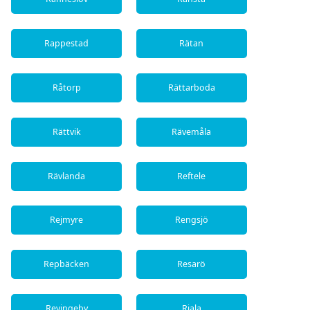
Rappestad
Rätan
Råtorp
Rättarboda
Rättvik
Rävemåla
Rävlanda
Reftele
Rejmyre
Rengsjö
Repbäcken
Resarö
Revingeby
Riala