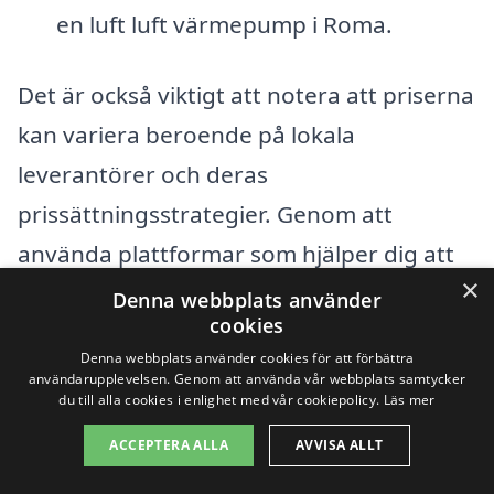
en luft luft värmepump i Roma.
Det är också viktigt att notera att priserna
kan variera beroende på lokala
leverantörer och deras
prissättningsstrategier. Genom att
använda plattformar som hjälper dig att
×
jämföra olika företag kan du snabbt få en
Denna webbplats använder
cookies
uppfattning om marknadspriserna. Detta
Denna webbplats använder cookies för att förbättra
säkerställer att du kan välja det alternativ
användarupplevelsen. Genom att använda vår webbplats samtycker
du till alla cookies i enlighet med vår cookiepolicy.
Läs mer
som passar din budget och dina krav
ACCEPTERA ALLA
AVVISA ALLT
bäst.