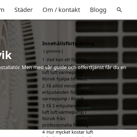
m
Städer
Om / kontakt
Blogg
Innehållsförteckning
vik
gömma
1
Vad kan ett företag
som är specialiserat på
installatör. Men med vår guide och offerttjänst får du en
luft luft värmepump i
Rörvik hjälpa till med?
2
Få alltid minst 3
erbjudanden för luft luft
värmepump i Rörvik
3
Få 3 erbjudanden för
luft luft värmepump i
Rörvik från
professionella företag
4
Hur mycket kostar luft