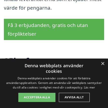
värde för pengarna.
Få 3 erbjudanden, gratis och utan
förpliktelser
Sök efter en
×
Denna webbplats använder
professionell för luft
cookies
Denna webbplats använder cookies för att förbättra
luft värmepump i andra
användarupplevelsen. Genom att använda vår webbplats samtycker
du till alla cookies i enlighet med vår cookiepolicy.
Läs mer
städer nära Vetlanda
ACCEPTERA ALLA
AVVISA ALLT