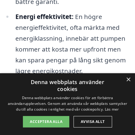
bättre garanti.
Energi effektivitet:
En högre
energieffektivitet, ofta märkta med
energiklassning, innebär att pumpen
kommer att kosta mer upfront men
kan spara pengar på lång sikt genom
lägre energikostnader.
×
Denna webbplats använder
Stödsystem och subventioner:
I vissa
cookies
fall kan det finnas statliga bidrag eller
Denna webbplats använder cookies för att förbättra
användarupplevelsen. Genom att använda vår webbplats samtycker
stödprogram som du kan dra nytta av,
du till alla cookies i enlighet med vår cookiepolicy.
Läs mer
vilket kan göra investeringen i en luft-
ACCEPTERA ALLA
AVVISA ALLT
luft värmepump mer ekonomiskt