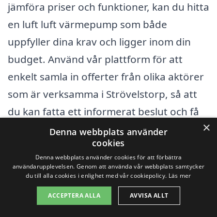
jämföra priser och funktioner, kan du hitta
en luft luft värmepump som både
uppfyller dina krav och ligger inom din
budget. Använd vår plattform för att
enkelt samla in offerter från olika aktörer
som är verksamma i Strövelstorp, så att
du kan fatta ett informerat beslut och få
×
den bästa möjliga lösningen för ditt hem.
Denna webbplats använder
cookies
Denna webbplats använder cookies för att förbättra
Få 3 erbjudanden, gratis och utan
användarupplevelsen. Genom att använda vår webbplats samtycker
du till alla cookies i enlighet med vår cookiepolicy.
Läs mer
förpliktelser
ACCEPTERA ALLA
AVVISA ALLT