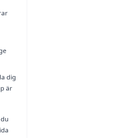
rar
 ge
a dig
p är
 du
tida