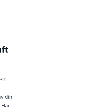
uft
ett
av din
? Här