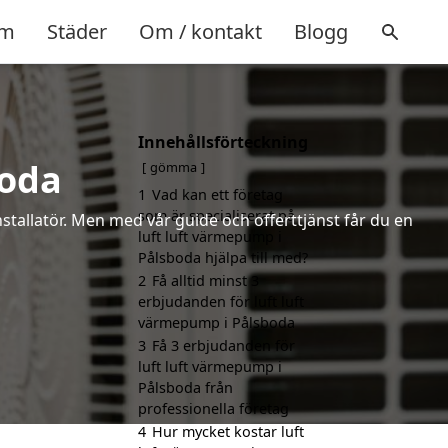
m
Städer
Om / kontakt
Blogg
Innehållsförteckning
boda
gömma
1
Vad kan ett företag
som är specialiserat på
installatör. Men med vår guide och offerttjänst får du en
luft luft värmepump i
Pålsboda hjälpa till med?
2
Få alltid minst 3
erbjudanden för luft luft
värmepump i Pålsboda
3
Få 3 erbjudanden för
luft luft värmepump i
Pålsboda från
professionella företag
4
Hur mycket kostar luft