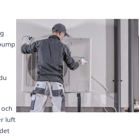
ng
epump
 du
t och
r luft
 det