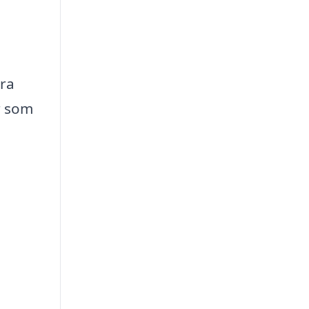
tra
r som