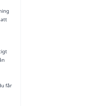
sning
 att
tigt
ån
du får