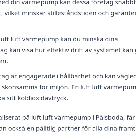
 med din värmepump kan dessa företag snabbt
 vilket minskar stilleståndstiden och garante
luft luft värmepump kan du minska dina
ag kan visa hur effektiv drift av systemet kan
en.
ag är engagerade i hållbarhet och kan vägled
skonsamma för miljön. En luft luft värmepum
a sitt koldioxidavtryck.
liserat på luft luft värmepump i Pålsboda, får
tan också en pålitlig partner för alla dina fram