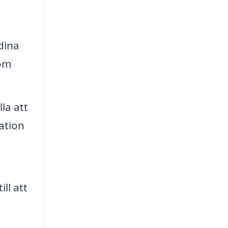
dina
 om
la att
ation
ll att