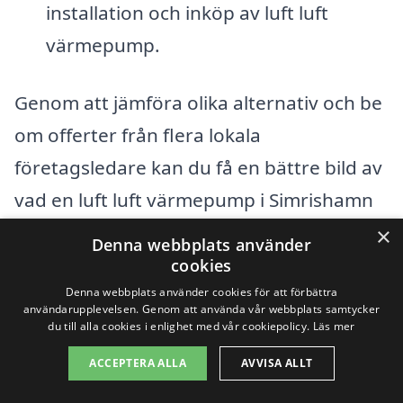
installation och inköp av luft luft
värmepump.
Genom att jämföra olika alternativ och be
om offerter från flera lokala
företagsledare kan du få en bättre bild av
vad en luft luft värmepump i Simrishamn
kan kosta. Vår plattform gör det enkelt för
×
Denna webbplats använder
dig att samla in offerter och få
cookies
information om de bästa företagen i ditt
Denna webbplats använder cookies för att förbättra
användarupplevelsen. Genom att använda vår webbplats samtycker
område. På så sätt kan du göra ett klokt
du till alla cookies i enlighet med vår cookiepolicy.
Läs mer
val och få en värmepump som passar just
ACCEPTERA ALLA
AVVISA ALLT
dina behov och din budget. Tveka inte att