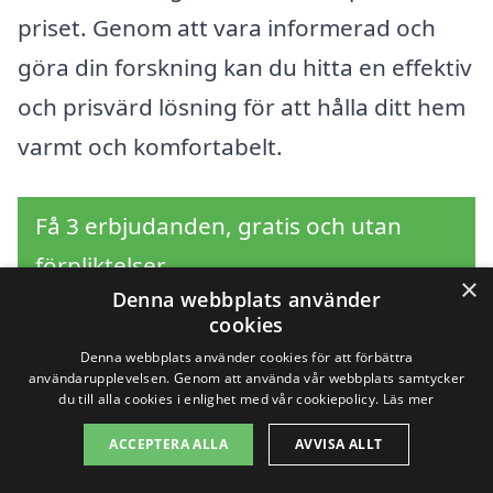
priset. Genom att vara informerad och
göra din forskning kan du hitta en effektiv
och prisvärd lösning för att hålla ditt hem
varmt och komfortabelt.
Få 3 erbjudanden, gratis och utan
förpliktelser
×
Denna webbplats använder
cookies
Denna webbplats använder cookies för att förbättra
Sök efter en
användarupplevelsen. Genom att använda vår webbplats samtycker
du till alla cookies i enlighet med vår cookiepolicy.
Läs mer
professionell för luft
ACCEPTERA ALLA
AVVISA ALLT
luft värmepump i andra