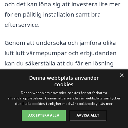
och det kan löna sig att investera lite mer
för en pålitlig installation samt bra
efterservice.
Genom att undersöka och jämföra olika
luft luft värmepumpar och erbjudanden
kan du säkerställa att du får en lösning
som passar både din plånbok och dina
×
Denna webbplats använder
behov. Besök gärna xn--luft-luft-
cookies
vrmepump-pris-57b.se för att få mer
Denna webbplats använder cookies för att förbättra
användarupplevelsen. Genom att använda vår webbplats samtycker
information och hitta rätt företag för din
du till alla cookies i enlighet med vår cookiepolicy.
Läs mer
luft luft värmepump i Kallfors.
ACCEPTERA ALLA
AVVISA ALLT