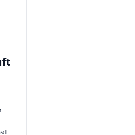
uft
n
ell