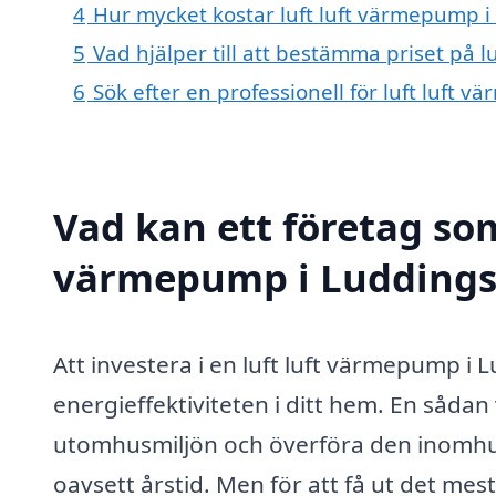
4
Hur mycket kostar luft luft värmepump 
5
Vad hjälper till att bestämma priset på 
6
Sök efter en professionell för luft luft
Vad kan ett företag som 
värmepump i Luddingsb
Att investera i en luft luft värmepump i L
energieffektiviteten i ditt hem. En såda
utomhusmiljön och överföra den inomhu
oavsett årstid. Men för att få ut det mes