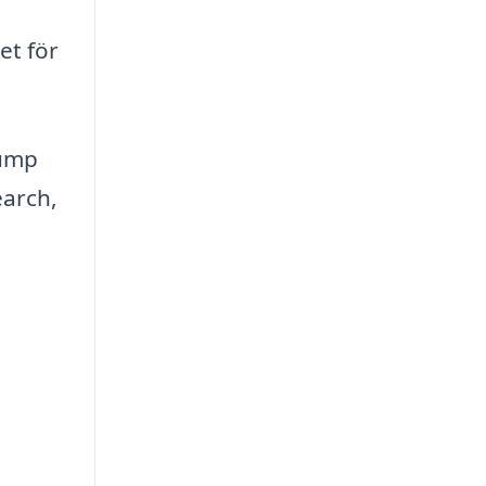
et för
pump
earch,