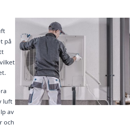
ft
t på
tt
ilket
et.
öra
 luft
lp av
er och