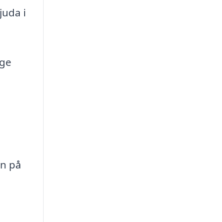
juda i
 ge
en på