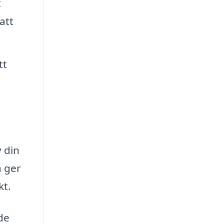
t
att
tt
v din
a ger
kt.
de