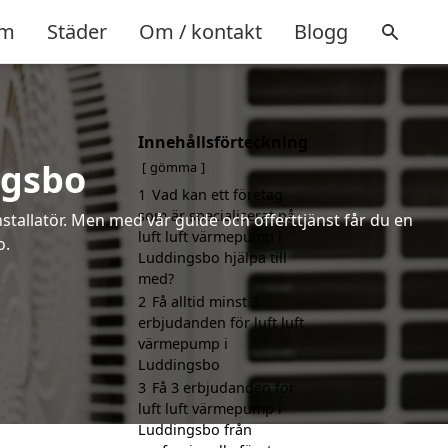
m
Städer
Om / kontakt
Blogg
Innehållsförteckning
ngsbo
gömma
1
Vad kan ett företag
som är specialiserat på
installatör. Men med vår guide och offerttjänst får du en
luft luft värmepump i
o.
Luddingsbo hjälpa till
med?
2
Få alltid minst 3
erbjudanden för luft luft
värmepump i
Luddingsbo
3
Få 3 erbjudanden för
luft luft värmepump i
Luddingsbo från