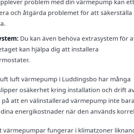
pplever problem med din värmepump kan et
iera och åtgärda problemet för att säkerställa 
a.
system:
Du kan även behöva extrasystem för a
taget kan hjälpa dig att installera
ermostater.
v luft luft värmepump i Luddingsbo har många
lipper osäkerhet kring installation och drift a
 på att en välinstallerad värmepump inte bar
a dina energikostnader när den används korre
 luft värmepumpar fungerar i klimatzoner liknan