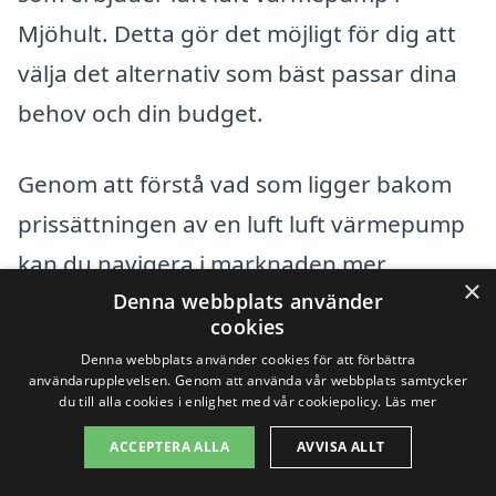
Mjöhult. Detta gör det möjligt för dig att
välja det alternativ som bäst passar dina
behov och din budget.
Genom att förstå vad som ligger bakom
prissättningen av en luft luft värmepump
kan du navigera i marknaden mer
×
effektivt och säkerställa att du får ett bra
Denna webbplats använder
cookies
erbjudande för din installation. Tveka inte
Denna webbplats använder cookies för att förbättra
att utnyttja resurser och expertis i din
användarupplevelsen. Genom att använda vår webbplats samtycker
du till alla cookies i enlighet med vår cookiepolicy.
Läs mer
omgivning för att hitta den bästa
ACCEPTERA ALLA
AVVISA ALLT
lösningen för ditt hem.